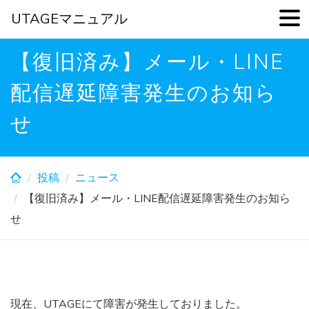
UTAGEマニュアル
Skip
【復旧済み】メール・LINE
to
main
配信遅延障害発生のお知ら
content
せ
投稿
ニュース
【復旧済み】メール・LINE配信遅延障害発生のお知ら
せ
現在、UTAGEにて障害が発生しておりました。