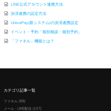
LINE公式アカウント連携方法
決済連携の設定方法
UnivaPay(新システム)の決済連携設定
イベント・予約「個別相談・個別予約」
「ファネル」機能とは？
カテゴリ記事一覧
ファネル
(99)
メール・LINE配信
(107)