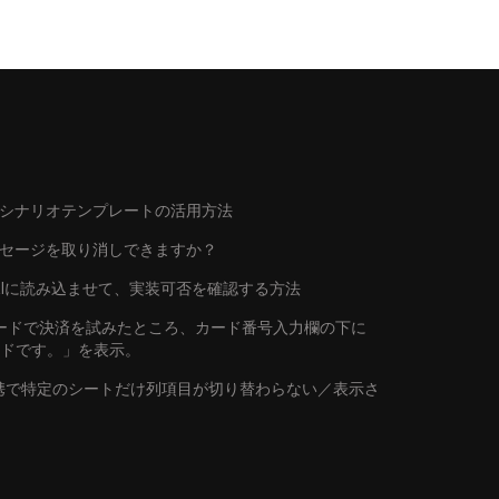
シナリオテンプレートの活用方法
ッセージを取り消しできますか？
トをAIに読み込ませて、実装可否を確認する方法
行カードで決済を試みたところ、カード番号入力欄の下に
ードです。」を表示。
連携で特定のシートだけ列項目が切り替わらない／表示さ