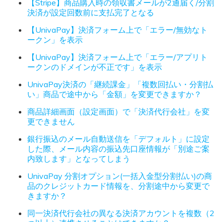
【Stripe】商品購入時の領収書メールが2通届く/分割
決済が設定回数前に支払完了となる
【UnivaPay】決済フォーム上で「エラー/無効なト
ークン」を表示
【UnivaPay】決済フォーム上で「エラー/アプリト
ークンのドメインが不正です」を表示
UnivaPay決済の「継続課金」「複数回払い・分割払
い」商品で途中から「金額」を変更できますか？
商品詳細画面（設定画面）で「決済代行会社」を変
更できません
銀行振込のメール自動送信を「デフォルト」に設定
した際、メール内容の振込先口座情報が「別途ご案
内致します」となってしまう
UnivaPay 分割オプション(一括入金型分割払い)の商
品のクレジットカード情報を、分割途中から変更で
きますか？
同一決済代行会社の異なる決済アカウントを複数（2