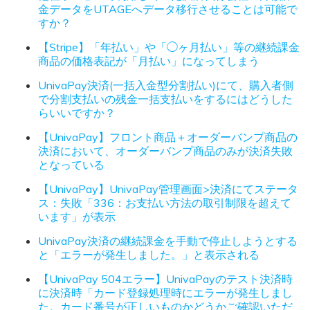
金データをUTAGEへデータ移行させることは可能で
すか？
【Stripe】「年払い」や「◯ヶ月払い」等の継続課金
商品の価格表記が「月払い」になってしまう
UnivaPay決済(一括入金型分割払い)にて、購入者側
で分割支払いの残金一括支払いをするにはどうした
らいいですか？
【UnivaPay】フロント商品＋オーダーバンプ商品の
決済において、オーダーバンプ商品のみが決済失敗
となっている
【UnivaPay】UnivaPay管理画面>決済にてステータ
ス：失敗「336：お支払い方法の取引制限を超えて
います」が表示
UnivaPay決済の継続課金を手動で停止しようとする
と「エラーが発生しました。」と表示される
【UnivaPay 504エラー】UnivaPayのテスト決済時
に決済時「カード登録処理時にエラーが発生しまし
た。カード番号が正しいものかどうかご確認いただ