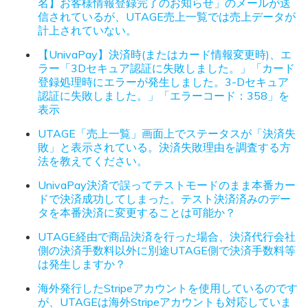
名】お客様情報登録完了のお知らせ」のメールが送
信されているが、UTAGE売上一覧では売上データが
計上されていない。
【UnivaPay】決済時(またはカード情報変更時)、エ
ラー「3Dセキュア認証に失敗しました。」「カード
登録処理時にエラーが発生しました。3-Dセキュア
認証に失敗しました。」「エラーコード：358」を
表示
UTAGE「売上一覧」画面上でステータスが「決済失
敗」と表示されている。決済失敗理由を調査する方
法を教えてください。
UnivaPay決済で誤ってテストモードのまま本番カー
ドで決済成功してしまった。テスト決済済みのデー
タを本番決済に変更することは可能か？
UTAGE経由で商品決済を行った場合、決済代行会社
側の決済手数料以外に別途UTAGE側で決済手数料等
は発生しますか？
海外発行したStripeアカウントを使用しているのです
が、UTAGEは海外Stripeアカウントも対応していま