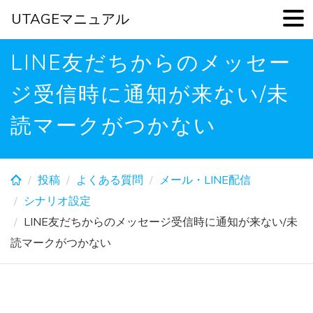
UTAGEマニュアル
Skip
LINE友だちからのメッセー
to
main
ジ受信時に通知が来ない/未
content
読マークがつかない
投稿
よくある質問
メール・LINE配信
シナリオ設定
LINE友だちからのメッセージ受信時に通知が来ない/未
読マークがつかない