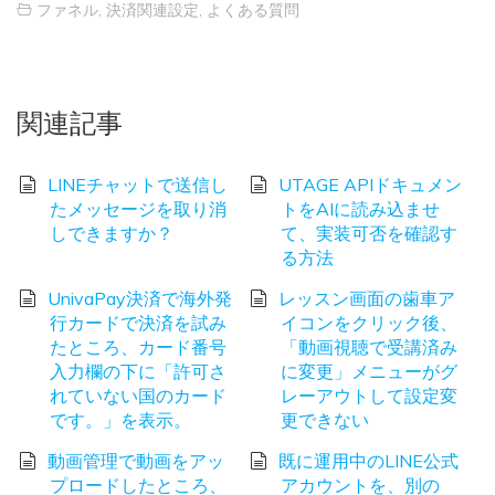
ファネル
,
決済関連設定
,
よくある質問
関連記事
LINEチャットで送信し
UTAGE APIドキュメン
たメッセージを取り消
トをAIに読み込ませ
しできますか？
て、実装可否を確認す
る方法
UnivaPay決済で海外発
レッスン画面の歯車ア
行カードで決済を試み
イコンをクリック後、
たところ、カード番号
「動画視聴で受講済み
入力欄の下に「許可さ
に変更」メニューがグ
れていない国のカード
レーアウトして設定変
です。」を表示。
更できない
動画管理で動画をアッ
既に運用中のLINE公式
プロードしたところ、
アカウントを、別の