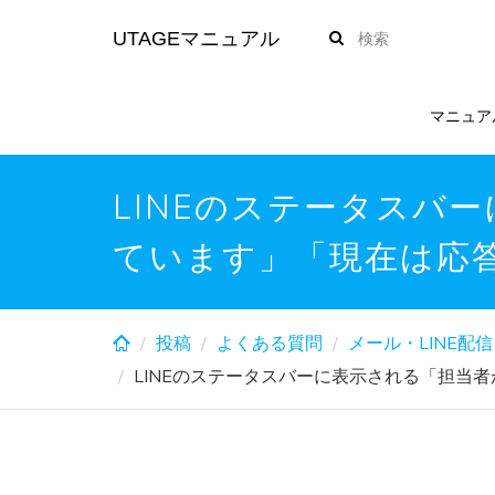
Skip
UTAGEマニュアル
to
main
content
マニュア
LINEのステータスバ
ています」「現在は応
投稿
よくある質問
メール・LINE配信
LINEのステータスバーに表示される「担当