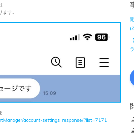
は
ります。
(
【
法
untManager/account-settings_response/?list=7171