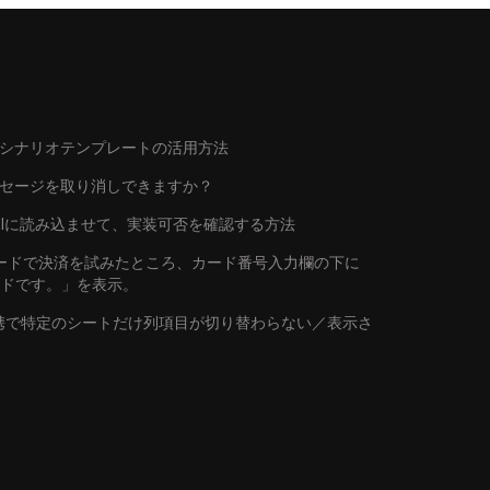
シナリオテンプレートの活用方法
ッセージを取り消しできますか？
トをAIに読み込ませて、実装可否を確認する方法
行カードで決済を試みたところ、カード番号入力欄の下に
ードです。」を表示。
連携で特定のシートだけ列項目が切り替わらない／表示さ