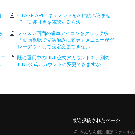
消
UTAGE APIドキュメントをAIに読み込ませ
て、実装可否を確認する方法
み
レッスン画面の歯車アイコンをクリック後、
さ
「動画視聴で受講済みに変更」メニューがグ
レーアウトして設定変更できない
、エ
既に運用中のLINE公式アカウントを、別の
し
LINE公式アカウントに変更できますか？
最近投稿されたページ
かんたん個別相談ファネルの