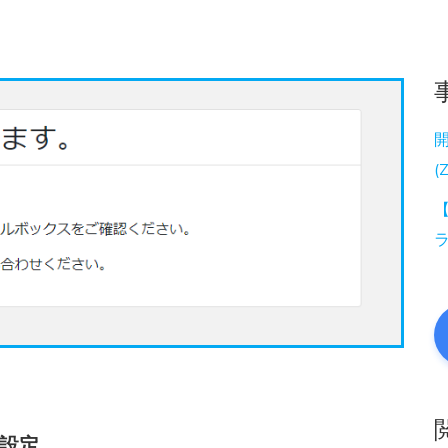
(
【
設定