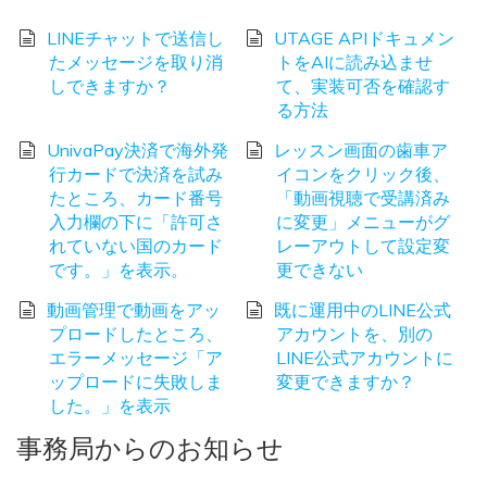
LINEチャットで送信し
UTAGE APIドキュメン
たメッセージを取り消
トをAIに読み込ませ
しできますか？
て、実装可否を確認す
る方法
UnivaPay決済で海外発
レッスン画面の歯車ア
行カードで決済を試み
イコンをクリック後、
たところ、カード番号
「動画視聴で受講済み
入力欄の下に「許可さ
に変更」メニューがグ
れていない国のカード
レーアウトして設定変
です。」を表示。
更できない
動画管理で動画をアッ
既に運用中のLINE公式
プロードしたところ、
アカウントを、別の
エラーメッセージ「ア
LINE公式アカウントに
ップロードに失敗しま
変更できますか？
した。」を表示
事務局からのお知らせ