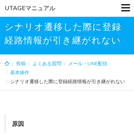
UTAGEマニュアル
Skip
シナリオ遷移した際に登録
to
main
経路情報が引き継がれない
content
投稿
よくある質問
メール・LINE配信
基本操作
シナリオ遷移した際に登録経路情報が引き継がれない
原因