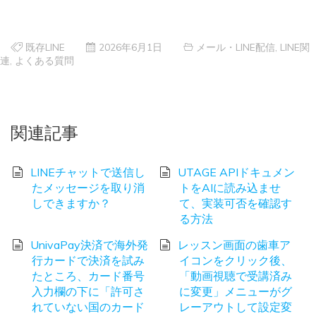
既存LINE
2026年6月1日
メール・LINE配信
,
LINE関
連
,
よくある質問
関連記事
LINEチャットで送信し
UTAGE APIドキュメン
たメッセージを取り消
トをAIに読み込ませ
しできますか？
て、実装可否を確認す
る方法
UnivaPay決済で海外発
レッスン画面の歯車ア
行カードで決済を試み
イコンをクリック後、
たところ、カード番号
「動画視聴で受講済み
入力欄の下に「許可さ
に変更」メニューがグ
れていない国のカード
レーアウトして設定変