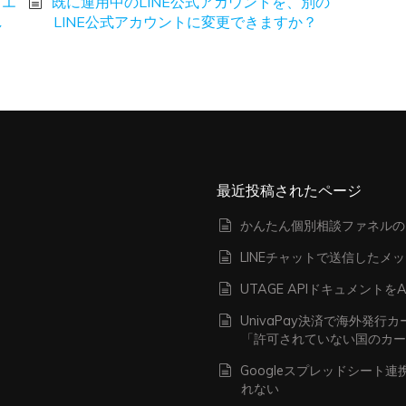
、エ
既に運用中のLINE公式アカウントを、別の
し
LINE公式アカウントに変更できますか？
最近投稿されたページ
かんたん個別相談ファネルの
LINEチャットで送信したメ
UTAGE APIドキュメン
UnivaPay決済で海外発
「許可されていない国のカ
Googleスプレッドシート
れない