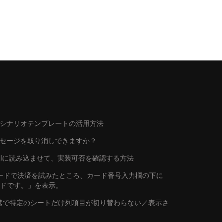
シナリオテンプレートの活用方法
ッセージを取り消しできますか？
トをAIに読み込ませて、実装可否を確認する方法
行カードで決済を試みたところ、カード番号入力欄の下に
ードです。」を表示。
連携で特定のシートだけ列項目が切り替わらない／表示さ