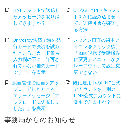
LINEチャットで送信し
UTAGE APIドキュメン
たメッセージを取り消
トをAIに読み込ませ
しできますか？
て、実装可否を確認す
る方法
UnivaPay決済で海外発
レッスン画面の歯車ア
行カードで決済を試み
イコンをクリック後、
たところ、カード番号
「動画視聴で受講済み
入力欄の下に「許可さ
に変更」メニューがグ
れていない国のカード
レーアウトして設定変
です。」を表示。
更できない
動画管理で動画をアッ
既に運用中のLINE公式
プロードしたところ、
アカウントを、別の
エラーメッセージ「ア
LINE公式アカウントに
ップロードに失敗しま
変更できますか？
した。」を表示
事務局からのお知らせ