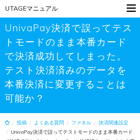
UTAGEマニュアル
Skip
UnivaPay決済で誤ってテス
to
main
トモードのまま本番カード
content
で決済成功してしまった。
テスト決済済みのデータを
本番決済に変更することは
可能か？
投稿
よくある質問
ファネル
決済関連設定
UnivaPay決済で誤ってテストモードのまま本番カード