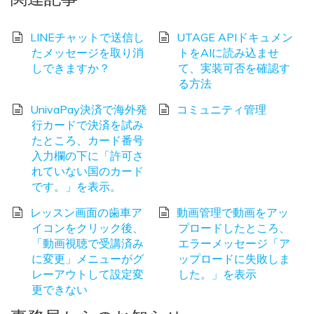
LINEチャットで送信し
UTAGE APIドキュメン
たメッセージを取り消
トをAIに読み込ませ
しできますか？
て、実装可否を確認す
る方法
UnivaPay決済で海外発
コミュニティ管理
行カードで決済を試み
たところ、カード番号
入力欄の下に「許可さ
れていない国のカード
です。」を表示。
レッスン画面の歯車ア
動画管理で動画をアッ
イコンをクリック後、
プロードしたところ、
「動画視聴で受講済み
エラーメッセージ「ア
に変更」メニューがグ
ップロードに失敗しま
レーアウトして設定変
した。」を表示
更できない