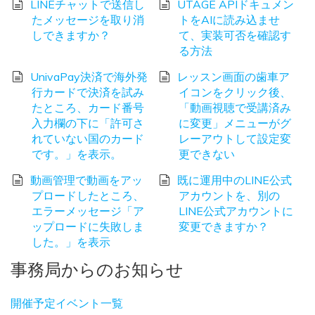
LINEチャットで送信し
UTAGE APIドキュメン
たメッセージを取り消
トをAIに読み込ませ
しできますか？
て、実装可否を確認す
る方法
UnivaPay決済で海外発
レッスン画面の歯車ア
行カードで決済を試み
イコンをクリック後、
たところ、カード番号
「動画視聴で受講済み
入力欄の下に「許可さ
に変更」メニューがグ
れていない国のカード
レーアウトして設定変
です。」を表示。
更できない
動画管理で動画をアッ
既に運用中のLINE公式
プロードしたところ、
アカウントを、別の
エラーメッセージ「ア
LINE公式アカウントに
ップロードに失敗しま
変更できますか？
した。」を表示
事務局からのお知らせ
開催予定イベント一覧