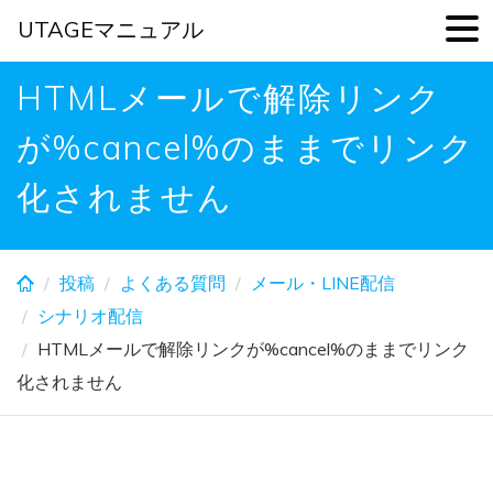
UTAGEマニュアル
Skip
HTMLメールで解除リンク
to
main
が%cancel%のままでリンク
content
化されません
投稿
よくある質問
メール・LINE配信
シナリオ配信
HTMLメールで解除リンクが%cancel%のままでリンク
化されません