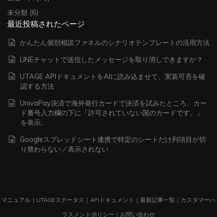
未分類
(6)
最近投稿されたページ
かんたん個別相談ファネルのシナリオテンプレートの活用方法
LINEチャットで送信したメッセージを取り消しできますか？
UTAGE APIドキュメントをAIに読み込ませて、実装可否を確
認する方法
UnivaPay決済で海外発行カードで決済を試みたところ、カー
ド番号入力欄の下に「許可されていない国のカードです。」
を表示。
Googleスプレッドシート連携で特定のシートだけ列項目が切
り替わらない／表示されない
マニュアル
｜
UTAGEステータス
｜
APIドキュメント
｜
最新記事一覧
｜
カスタマーハ
ラスメントポリシー
｜
お問い合わせ