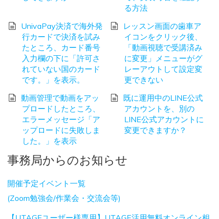
る方法
UnivaPay決済で海外発
レッスン画面の歯車ア
行カードで決済を試み
イコンをクリック後、
たところ、カード番号
「動画視聴で受講済み
入力欄の下に「許可さ
に変更」メニューがグ
れていない国のカード
レーアウトして設定変
です。」を表示。
更できない
動画管理で動画をアッ
既に運用中のLINE公式
プロードしたところ、
アカウントを、別の
エラーメッセージ「ア
LINE公式アカウントに
ップロードに失敗しま
変更できますか？
した。」を表示
事務局からのお知らせ
開催予定イベント一覧
(Zoom勉強会/作業会・交流会等)
【UTAGEユーザー様専用】UTAGE活用無料オンライン相