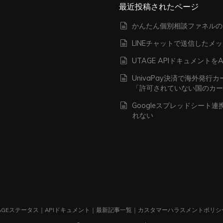
最近投稿されたページ
かんたん個別相談ファネルの
LINEチャットで送信したメ
UTAGE APIドキュメン
UnivaPay決済で海外発
「許可されていない国のカ
Googleスプレッドシート
れない
AGEステータス
｜
APIドキュメント
｜
最新記事一覧
｜
カスタマーハラスメントポリシ