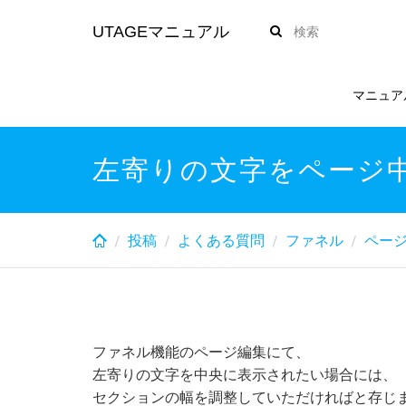
Skip
UTAGEマニュアル
to
main
content
マニュア
左寄りの文字をページ
投稿
よくある質問
ファネル
ページ
ファネル機能のページ編集にて、
左寄りの文字を中央に表示されたい場合には、
セクションの幅を調整していただければと存じ