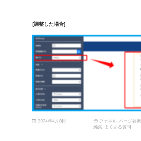
[調整した場合]
2024年4月8日
ファネル
,
ページ要素
編集
,
よくある質問