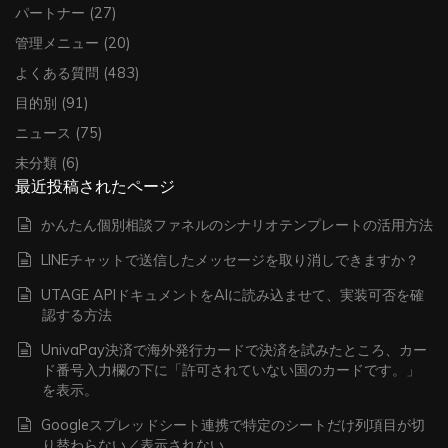
パートナー
(27)
管理メニュー
(20)
よくある質問
(483)
目的別
(91)
ニュース
(75)
未分類
(6)
最近投稿されたページ
かんたん個別相談ファネルのシナリオテンプレートの活用方法
LINEチャットで送信したメッセージを取り消しできますか？
UTAGE APIドキュメントをAIに読み込ませて、実装可否を確
認する方法
UnivaPay決済で海外発行カードで決済を試みたところ、カー
ド番号入力欄の下に「許可されていない国のカードです。」
を表示。
Googleスプレッドシート連携で特定のシートだけ列項目が切
り替わらない／表示されない