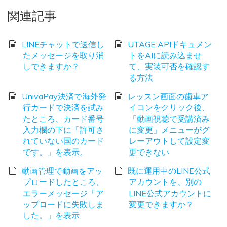
関連記事
LINEチャットで送信し
UTAGE APIドキュメン
たメッセージを取り消
トをAIに読み込ませ
しできますか？
て、実装可否を確認す
る方法
UnivaPay決済で海外発
レッスン画面の歯車ア
行カードで決済を試み
イコンをクリック後、
たところ、カード番号
「動画視聴で受講済み
入力欄の下に「許可さ
に変更」メニューがグ
れていない国のカード
レーアウトして設定変
です。」を表示。
更できない
動画管理で動画をアッ
既に運用中のLINE公式
プロードしたところ、
アカウントを、別の
エラーメッセージ「ア
LINE公式アカウントに
ップロードに失敗しま
変更できますか？
した。」を表示