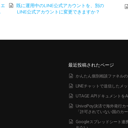
、エ
既に運用中のLINE公式アカウントを、別の
し
LINE公式アカウントに変更できますか？
最近投稿されたページ
かんたん個別相談ファネルの
LINEチャットで送信したメ
UTAGE APIドキュメン
UnivaPay決済で海外発
「許可されていない国のカ
Googleスプレッドシート
れない