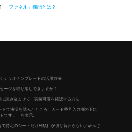
「ファネル」機能とは？
シナリオテンプレートの活用方法
ッセージを取り消しできますか？
トをAIに読み込ませて、実装可否を確認する方法
行カードで決済を試みたところ、カード番号入力欄の下に
ードです。」を表示。
連携で特定のシートだけ列項目が切り替わらない／表示さ