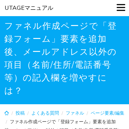
UTAGEマニュアル
Skip
ファネル作成ページで「登
to
main
録フォーム」要素を追加
content
後、メールアドレス以外の
項目（名前/住所/電話番号
等）の記入欄を増やすに
は？
投稿
よくある質問
ファネル
ページ要素/編集
ファネル作成ページで「登録フォーム」要素を追加