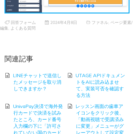
回答フォーム
2024年4月8日
ファネル
,
ページ要素/
編集
,
よくある質問
関連記事
LINEチャットで送信し
UTAGE APIドキュメン
たメッセージを取り消
トをAIに読み込ませ
しできますか？
て、実装可否を確認す
る方法
UnivaPay決済で海外発
レッスン画面の歯車ア
行カードで決済を試み
イコンをクリック後、
たところ、カード番号
「動画視聴で受講済み
入力欄の下に「許可さ
に変更」メニューがグ
れていない国のカード
レーアウトして設定変