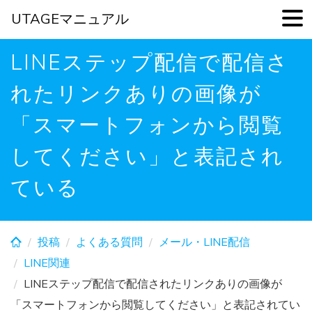
UTAGEマニュアル
Skip
LINEステップ配信で配信さ
to
main
れたリンクありの画像が
content
「スマートフォンから閲覧
してください」と表記され
ている
投稿
よくある質問
メール・LINE配信
LINE関連
LINEステップ配信で配信されたリンクありの画像が
「スマートフォンから閲覧してください」と表記されてい