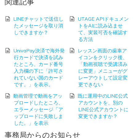
関連記事
LINEチャットで送信し
UTAGE APIドキュメン
たメッセージを取り消
トをAIに読み込ませ
しできますか？
て、実装可否を確認す
る方法
UnivaPay決済で海外発
レッスン画面の歯車ア
行カードで決済を試み
イコンをクリック後、
たところ、カード番号
「動画視聴で受講済み
入力欄の下に「許可さ
に変更」メニューがグ
れていない国のカード
レーアウトして設定変
です。」を表示。
更できない
動画管理で動画をアッ
既に運用中のLINE公式
プロードしたところ、
アカウントを、別の
エラーメッセージ「ア
LINE公式アカウントに
ップロードに失敗しま
変更できますか？
した。」を表示
事務局からのお知らせ