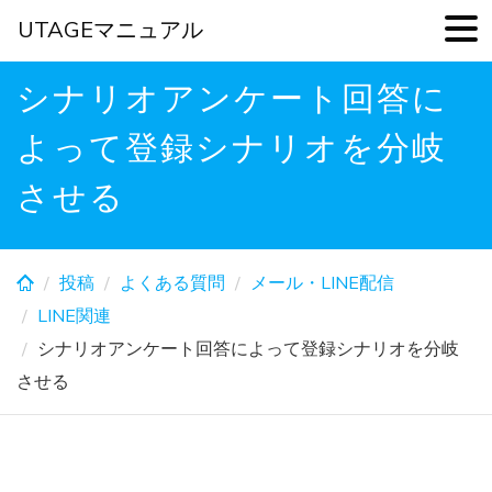
UTAGEマニュアル
Skip
シナリオアンケート回答に
to
main
よって登録シナリオを分岐
content
させる
投稿
よくある質問
メール・LINE配信
LINE関連
シナリオアンケート回答によって登録シナリオを分岐
させる