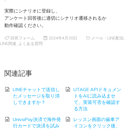
実際にシナリオに登録し、
アンケート回答後に適切にシナリオ遷移されるか
動作確認ください。
回答フォーム
2024年4月30日
メール・LINE配信
,
LINE関連
,
よくある質問
関連記事
LINEチャットで送信し
UTAGE APIドキュメン
たメッセージを取り消
トをAIに読み込ませ
しできますか？
て、実装可否を確認す
る方法
UnivaPay決済で海外発
レッスン画面の歯車ア
行カードで決済を試み
イコンをクリック後、