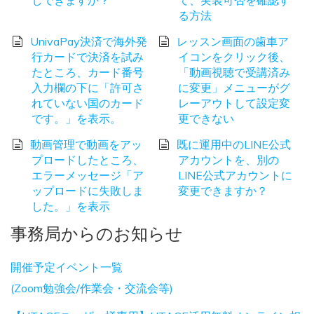
しできますか？
て、実装可否を確認す
る方法
UnivaPay決済で海外発
レッスン画面の歯車ア
行カードで決済を試み
イコンをクリック後、
たところ、カード番号
「動画視聴で受講済み
入力欄の下に「許可さ
に変更」メニューがグ
れていない国のカード
レーアウトして設定変
です。」を表示。
更できない
動画管理で動画をアッ
既に運用中のLINE公式
プロードしたところ、
アカウントを、別の
エラーメッセージ「ア
LINE公式アカウントに
ップロードに失敗しま
変更できますか？
した。」を表示
事務局からのお知らせ
開催予定イベント一覧
(Zoom勉強会/作業会・交流会等)