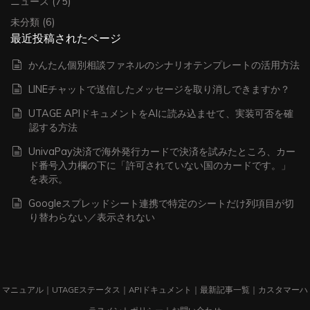
ニュース
(75)
未分類
(6)
最近投稿されたページ
かんたん個別相談ファネルのシナリオテンプレートの活用方法
LINEチャットで送信したメッセージを取り消しできますか？
UTAGE APIドキュメントをAIに読み込ませて、実装可否を確
認する方法
UnivaPay決済で海外発行カードで決済を試みたところ、カー
ド番号入力欄の下に「許可されていない国のカードです。」
を表示。
Googleスプレッドシート連携で特定のシートだけ列項目が切
り替わらない／表示されない
マニュアル
｜
UTAGEステータス
｜
APIドキュメント
｜
最新記事一覧
｜
カスタマーハ