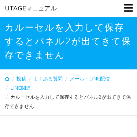
UTAGEマニュアル
Skip
カルーセルを入力して保存
to
main
するとパネル2が出てきて保
content
存できません
投稿
よくある質問
メール・LINE配信
LINE関連
カルーセルを入力して保存するとパネル2が出てきて保
存できません