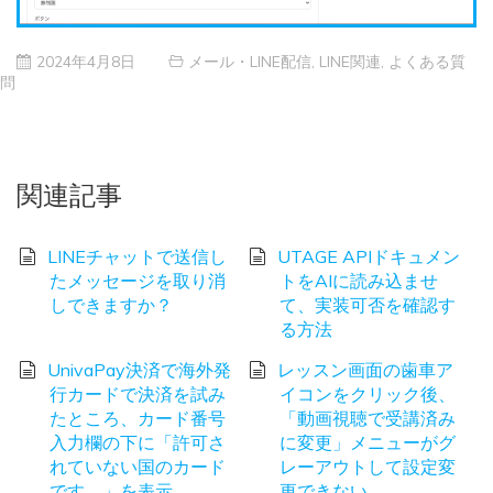
2024年4月8日
メール・LINE配信
,
LINE関連
,
よくある質
問
関連記事
LINEチャットで送信し
UTAGE APIドキュメン
たメッセージを取り消
トをAIに読み込ませ
しできますか？
て、実装可否を確認す
る方法
UnivaPay決済で海外発
レッスン画面の歯車ア
行カードで決済を試み
イコンをクリック後、
たところ、カード番号
「動画視聴で受講済み
入力欄の下に「許可さ
に変更」メニューがグ
れていない国のカード
レーアウトして設定変
です。」を表示。
更できない