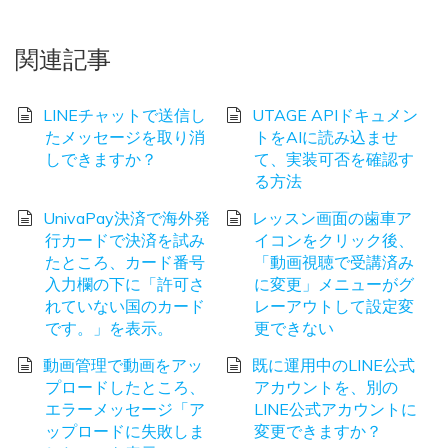
関連記事
LINEチャットで送信し
UTAGE APIドキュメン
たメッセージを取り消
トをAIに読み込ませ
しできますか？
て、実装可否を確認す
る方法
UnivaPay決済で海外発
レッスン画面の歯車ア
行カードで決済を試み
イコンをクリック後、
たところ、カード番号
「動画視聴で受講済み
入力欄の下に「許可さ
に変更」メニューがグ
れていない国のカード
レーアウトして設定変
です。」を表示。
更できない
動画管理で動画をアッ
既に運用中のLINE公式
プロードしたところ、
アカウントを、別の
エラーメッセージ「ア
LINE公式アカウントに
ップロードに失敗しま
変更できますか？