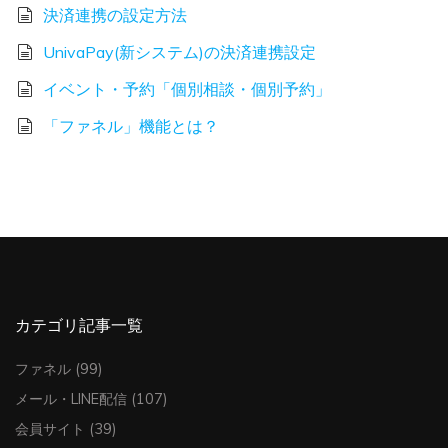
決済連携の設定方法
UnivaPay(新システム)の決済連携設定
イベント・予約「個別相談・個別予約」
「ファネル」機能とは？
カテゴリ記事一覧
ファネル
(99)
メール・LINE配信
(107)
会員サイト
(39)