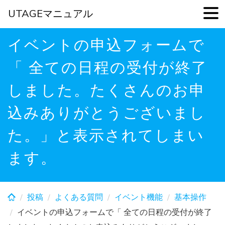
UTAGEマニュアル
Skip
イベントの申込フォームで
to
main
「 全ての日程の受付が終了
content
しました。たくさんのお申
込みありがとうございまし
た。」と表示されてしまい
ます。
投稿
よくある質問
イベント機能
基本操作
イベントの申込フォームで「 全ての日程の受付が終了