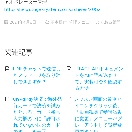
▼オペレーター管理
https://help.utage-system.com/archives/2052
2024年4月8日
基本操作
,
管理メニュー
,
よくある質問
関連記事
LINEチャットで送信し
UTAGE APIドキュメン
たメッセージを取り消
トをAIに読み込ませ
しできますか？
て、実装可否を確認す
る方法
UnivaPay決済で海外発
レッスン画面の歯車ア
行カードで決済を試み
イコンをクリック後、
たところ、カード番号
「動画視聴で受講済み
入力欄の下に「許可さ
に変更」メニューがグ
れていない国のカード
レーアウトして設定変
です。」を表示。
更できない