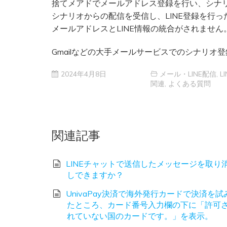
捨てメアドでメールアドレス登録を行い、シナリ
シナリオからの配信を受信し、LINE登録を行っ
メールアドレスとLINE情報の統合がされません
Gmailなどの大手メールサービスでのシナリオ
2024年4月8日
メール・LINE配信
,
LI
関連
,
よくある質問
関連記事
LINEチャットで送信したメッセージを取り
しできますか？
UnivaPay決済で海外発行カードで決済を試
たところ、カード番号入力欄の下に「許可
れていない国のカードです。」を表示。