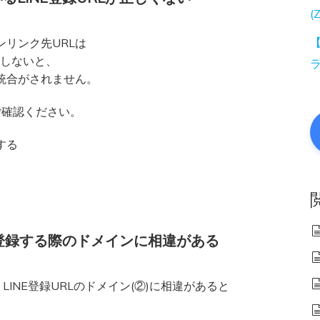
(
【
ンリンク先URLは
定しないと、
の統合がされません。
ご確認ください。
する
E登録する際のドメインに相違がある
LINE登録URLのドメイン(②)に相違があると