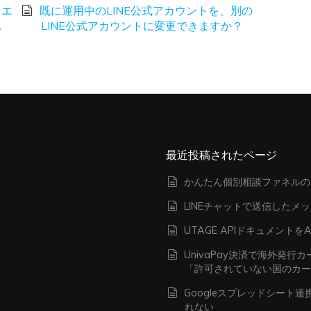
、エ
既に運用中のLINE公式アカウントを、別の
し
LINE公式アカウントに変更できますか？
最近投稿されたページ
かんたん個別相談ファネルの
LINEチャットで送信したメ
UTAGE APIドキュメン
UnivaPay決済で海外発
「許可されていない国のカ
Googleスプレッドシート
れない