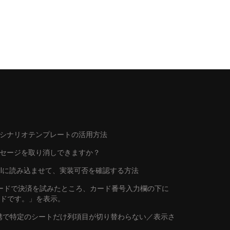
シナリオテンプレートの活用方法
ッセージを取り消しできますか？
トをAIに読み込ませて、実装可否を確認する方法
行カードで決済を試みたところ、カード番号入力欄の下に
ードです。」を表示。
連携で特定のシートだけ列項目が切り替わらない／表示さ