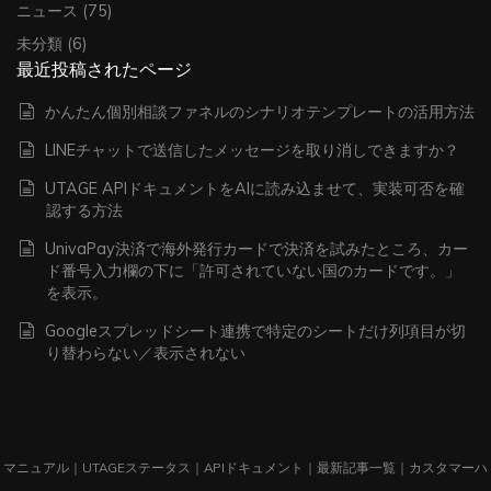
ニュース
(75)
未分類
(6)
最近投稿されたページ
かんたん個別相談ファネルのシナリオテンプレートの活用方法
LINEチャットで送信したメッセージを取り消しできますか？
UTAGE APIドキュメントをAIに読み込ませて、実装可否を確
認する方法
UnivaPay決済で海外発行カードで決済を試みたところ、カー
ド番号入力欄の下に「許可されていない国のカードです。」
を表示。
Googleスプレッドシート連携で特定のシートだけ列項目が切
り替わらない／表示されない
マニュアル
｜
UTAGEステータス
｜
APIドキュメント
｜
最新記事一覧
｜
カスタマーハ