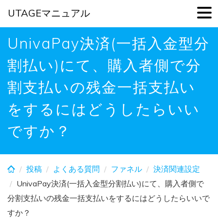
UTAGEマニュアル
Skip
UnivaPay決済(一括入金型分
to
main
割払い)にて、購入者側で分
content
割支払いの残金一括支払い
をするにはどうしたらいい
ですか？
投稿
よくある質問
ファネル
決済関連設定
UnivaPay決済(一括入金型分割払い)にて、購入者側で
分割支払いの残金一括支払いをするにはどうしたらいいで
すか？