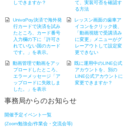
しできますか？
て、実装可否を確認す
る方法
UnivaPay決済で海外発
レッスン画面の歯車ア
行カードで決済を試み
イコンをクリック後、
たところ、カード番号
「動画視聴で受講済み
入力欄の下に「許可さ
に変更」メニューがグ
れていない国のカード
レーアウトして設定変
です。」を表示。
更できない
動画管理で動画をアッ
既に運用中のLINE公式
プロードしたところ、
アカウントを、別の
エラーメッセージ「ア
LINE公式アカウントに
ップロードに失敗しま
変更できますか？
した。」を表示
事務局からのお知らせ
開催予定イベント一覧
(Zoom勉強会/作業会・交流会等)