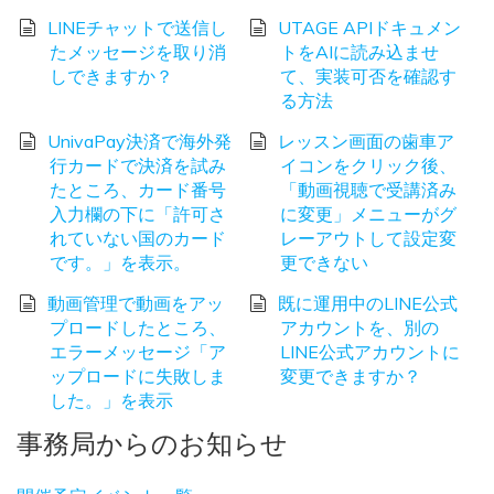
LINEチャットで送信し
UTAGE APIドキュメン
たメッセージを取り消
トをAIに読み込ませ
しできますか？
て、実装可否を確認す
る方法
UnivaPay決済で海外発
レッスン画面の歯車ア
行カードで決済を試み
イコンをクリック後、
たところ、カード番号
「動画視聴で受講済み
入力欄の下に「許可さ
に変更」メニューがグ
れていない国のカード
レーアウトして設定変
です。」を表示。
更できない
動画管理で動画をアッ
既に運用中のLINE公式
プロードしたところ、
アカウントを、別の
エラーメッセージ「ア
LINE公式アカウントに
ップロードに失敗しま
変更できますか？
した。」を表示
事務局からのお知らせ