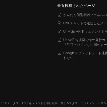
最近投稿されたページ
かんたん個別相談ファネルの
LINEチャットで送信したメ
UTAGE APIドキュメン
UnivaPay決済で海外発
「許可されていない国のカ
Googleスプレッドシート
れない
AGEステータス
｜
APIドキュメント
｜
最新記事一覧
｜
カスタマーハラスメントポリシ