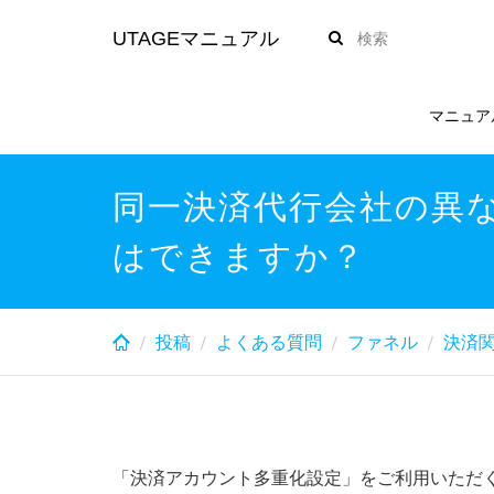
Skip
UTAGEマニュアル
to
main
content
マニュア
同一決済代行会社の異
はできますか？
投稿
よくある質問
ファネル
決済
「決済アカウント多重化設定」をご利用いただ