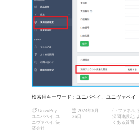
検索用キーワード：ユニバペイ、ユニヴァペイ
UnivaPay
,
2024年9月
ファネル
,
ユニバペイ
,
ユ
26日
済関連設定
,
ニヴァペイ
,
決
くある質問
済会社