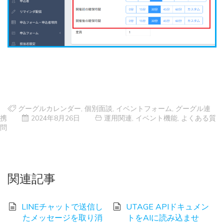
グーグルカレンダー
,
個別面談
,
イベントフォーム
,
グーグル連
携
2024年8月26日
運用関連
,
イベント機能
,
よくある質
問
関連記事
LINEチャットで送信し
UTAGE APIドキュメン
たメッセージを取り消
トをAIに読み込ませ