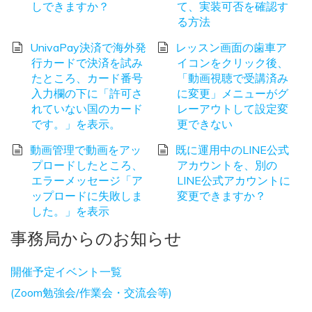
しできますか？
て、実装可否を確認す
る方法
UnivaPay決済で海外発
レッスン画面の歯車ア
行カードで決済を試み
イコンをクリック後、
たところ、カード番号
「動画視聴で受講済み
入力欄の下に「許可さ
に変更」メニューがグ
れていない国のカード
レーアウトして設定変
です。」を表示。
更できない
動画管理で動画をアッ
既に運用中のLINE公式
プロードしたところ、
アカウントを、別の
エラーメッセージ「ア
LINE公式アカウントに
ップロードに失敗しま
変更できますか？
した。」を表示
事務局からのお知らせ
開催予定イベント一覧
(Zoom勉強会/作業会・交流会等)