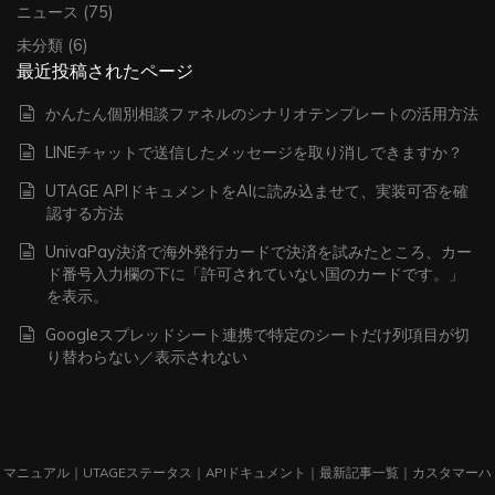
ニュース
(75)
未分類
(6)
最近投稿されたページ
かんたん個別相談ファネルのシナリオテンプレートの活用方法
LINEチャットで送信したメッセージを取り消しできますか？
UTAGE APIドキュメントをAIに読み込ませて、実装可否を確
認する方法
UnivaPay決済で海外発行カードで決済を試みたところ、カー
ド番号入力欄の下に「許可されていない国のカードです。」
を表示。
Googleスプレッドシート連携で特定のシートだけ列項目が切
り替わらない／表示されない
マニュアル
｜
UTAGEステータス
｜
APIドキュメント
｜
最新記事一覧
｜
カスタマーハ