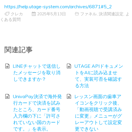
https://help.utage-system.com/archives/6871#5_2
クレカ
2025年5月13日
ファネル
,
決済関連設定
,
よ
くある質問
関連記事
LINEチャットで送信し
UTAGE APIドキュメン
たメッセージを取り消
トをAIに読み込ませ
しできますか？
て、実装可否を確認す
る方法
UnivaPay決済で海外発
レッスン画面の歯車ア
行カードで決済を試み
イコンをクリック後、
たところ、カード番号
「動画視聴で受講済み
入力欄の下に「許可さ
に変更」メニューがグ
れていない国のカード
レーアウトして設定変
です。」を表示。
更できない