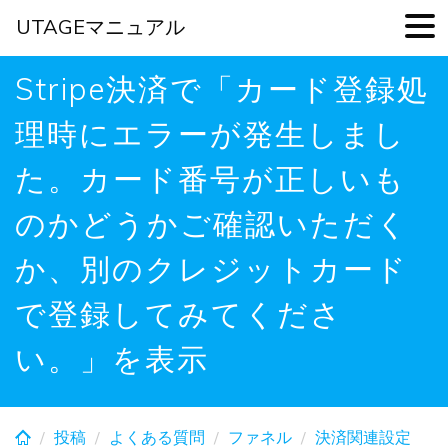
UTAGEマニュアル
Skip
Stripe決済で「カード登録処
to
main
理時にエラーが発生しまし
content
た。カード番号が正しいも
のかどうかご確認いただく
か、別のクレジットカード
で登録してみてくださ
い。」を表示
投稿
よくある質問
ファネル
決済関連設定