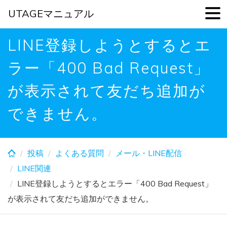
UTAGEマニュアル
Skip
LINE登録しようとするとエ
to
main
ラー「400 Bad Request」
content
が表示されて友だち追加が
できません。
投稿
よくある質問
メール・LINE配信
LINE関連
LINE登録しようとするとエラー「400 Bad Request」
が表示されて友だち追加ができません。