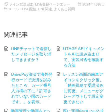
ライン友達追加
,
LINE登録ページエラー
2024年4月8日
メール・LINE配信
,
LINE関連
,
よくある質問
関連記事
LINEチャットで送信し
UTAGE APIドキュメン
たメッセージを取り消
トをAIに読み込ませ
しできますか？
て、実装可否を確認す
る方法
UnivaPay決済で海外発
レッスン画面の歯車ア
行カードで決済を試み
イコンをクリック後、
たところ、カード番号
「動画視聴で受講済み
入力欄の下に「許可さ
に変更」メニューがグ
れていない国のカード
レーアウトして設定変
です。」を表示。
更できない
動画管理で動画をアッ
既に運用中のLINE公式