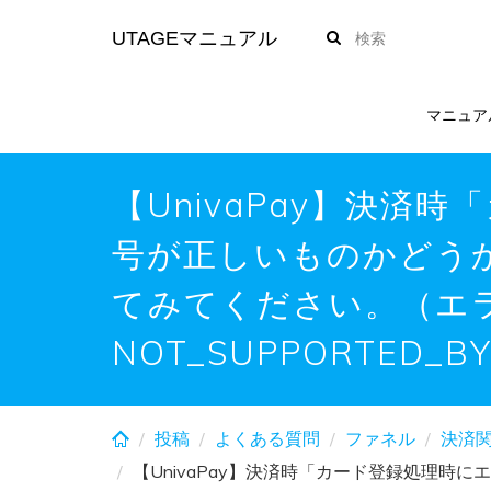
Skip
UTAGEマニュアル
to
main
content
マニュア
【UnivaPay】決
号が正しいものかどう
てみてください。（エ
NOT_SUPPORTED_
投稿
よくある質問
ファネル
決済
【UnivaPay】決済時「カード登録処理