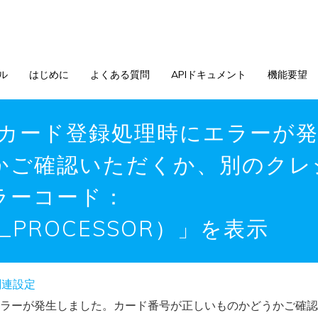
ル
はじめに
よくある質問
APIドキュメント
機能要望
済時「カード登録処理時にエラー
かご確認いただくか、別のクレ
ラーコード：
BY_PROCESSOR）」を表示
関連設定
時にエラーが発生しました。カード番号が正しいものかどうかご