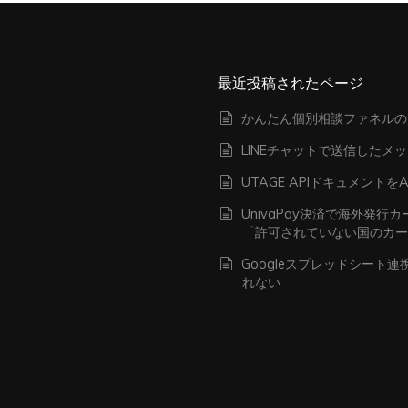
最近投稿されたページ
かんたん個別相談ファネルの
LINEチャットで送信したメ
UTAGE APIドキュメン
UnivaPay決済で海外発
「許可されていない国のカ
Googleスプレッドシート
れない