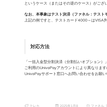
というケース（またはその逆のケース）がござ
なお、本事象はテスト決済（ファネル：テスト
上記の例ですと、テストカード4000～はVIS
対応方法
「一括入金型分割決済（分割払いオプション）
ご利用のUnivaPayアカウントにより異なりま
UnivaPayサポート窓口へお問い合わせをお願
クレカ
2025年1月8
ファネル
,