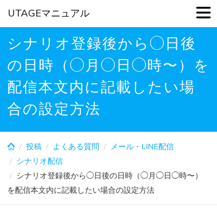
UTAGEマニュアル
Skip
シナリオ登録後から◯日後
to
main
の日時（◯月◯日◯時〜）を
content
配信本文内に記載したい場
合の設定方法
投稿
よくある質問
メール・LINE配信
シナリオ配信
シナリオ登録後から◯日後の日時（◯月◯日◯時〜）
を配信本文内に記載したい場合の設定方法