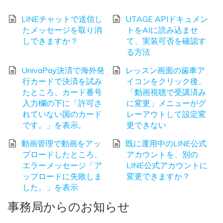
LINEチャットで送信し
UTAGE APIドキュメン
たメッセージを取り消
トをAIに読み込ませ
しできますか？
て、実装可否を確認す
る方法
UnivaPay決済で海外発
レッスン画面の歯車ア
行カードで決済を試み
イコンをクリック後、
たところ、カード番号
「動画視聴で受講済み
入力欄の下に「許可さ
に変更」メニューがグ
れていない国のカード
レーアウトして設定変
です。」を表示。
更できない
動画管理で動画をアッ
既に運用中のLINE公式
プロードしたところ、
アカウントを、別の
エラーメッセージ「ア
LINE公式アカウントに
ップロードに失敗しま
変更できますか？
した。」を表示
事務局からのお知らせ