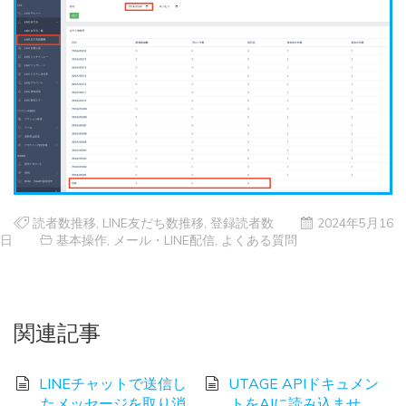
読者数推移
,
LINE友だち数推移
,
登録読者数
2024年5月16
日
基本操作
,
メール・LINE配信
,
よくある質問
関連記事
LINEチャットで送信し
UTAGE APIドキュメン
たメッセージを取り消
トをAIに読み込ませ