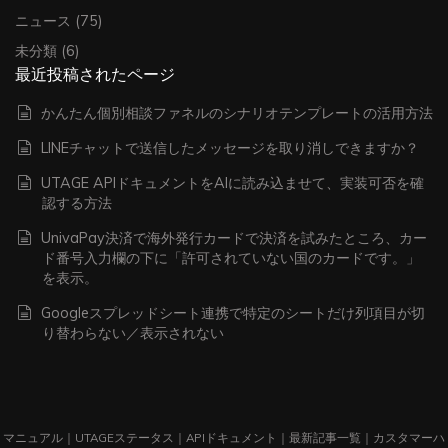
ニュース
(75)
未分類
(6)
最近投稿されたページ
かんたん個別相談ファネルのシナリオテンプレートの活用方法
LINEチャットで送信したメッセージを取り消しできますか？
UTAGE APIドキュメントをAIに読み込ませて、実装可否を確
認する方法
UnivaPay決済で海外発行カードで決済を試みたところ、カー
ド番号入力欄の下に「許可されていない国のカードです。」
を表示。
Googleスプレッドシート連携で特定のシートだけ列項目が切
り替わらない／表示されない
マニュアル
｜
UTAGEステータス
｜
APIドキュメント
｜
最新記事一覧
｜
カスタマーハ