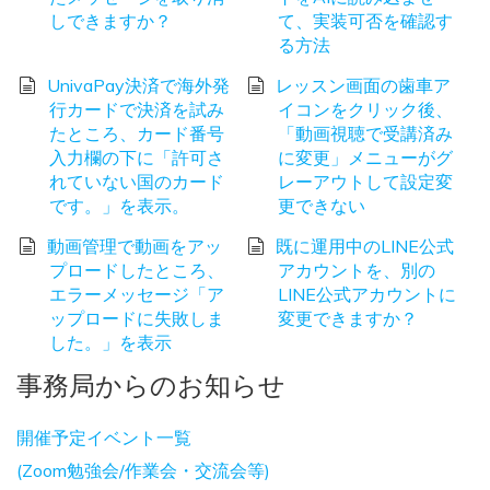
しできますか？
て、実装可否を確認す
る方法
UnivaPay決済で海外発
レッスン画面の歯車ア
行カードで決済を試み
イコンをクリック後、
たところ、カード番号
「動画視聴で受講済み
入力欄の下に「許可さ
に変更」メニューがグ
れていない国のカード
レーアウトして設定変
です。」を表示。
更できない
動画管理で動画をアッ
既に運用中のLINE公式
プロードしたところ、
アカウントを、別の
エラーメッセージ「ア
LINE公式アカウントに
ップロードに失敗しま
変更できますか？
した。」を表示
事務局からのお知らせ
開催予定イベント一覧
(Zoom勉強会/作業会・交流会等)