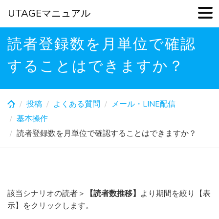
UTAGEマニュアル
Skip
読者登録数を月単位で確認
to
main
することはできますか？
content
投稿
よくある質問
メール・LINE配信
基本操作
読者登録数を月単位で確認することはできますか？
該当シナリオの読者＞
【読者数推移】
より期間を絞り【表
示】をクリックします。