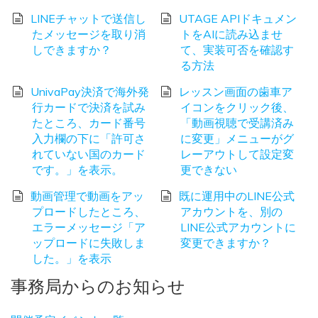
LINEチャットで送信し
UTAGE APIドキュメン
たメッセージを取り消
トをAIに読み込ませ
しできますか？
て、実装可否を確認す
る方法
UnivaPay決済で海外発
レッスン画面の歯車ア
行カードで決済を試み
イコンをクリック後、
たところ、カード番号
「動画視聴で受講済み
入力欄の下に「許可さ
に変更」メニューがグ
れていない国のカード
レーアウトして設定変
です。」を表示。
更できない
動画管理で動画をアッ
既に運用中のLINE公式
プロードしたところ、
アカウントを、別の
エラーメッセージ「ア
LINE公式アカウントに
ップロードに失敗しま
変更できますか？
した。」を表示
事務局からのお知らせ