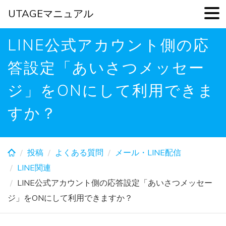
UTAGEマニュアル
Skip
LINE公式アカウント側の応
to
main
答設定「あいさつメッセー
content
ジ」をONにして利用できま
すか？
投稿
よくある質問
メール・LINE配信
LINE関連
LINE公式アカウント側の応答設定「あいさつメッセー
ジ」をONにして利用できますか？