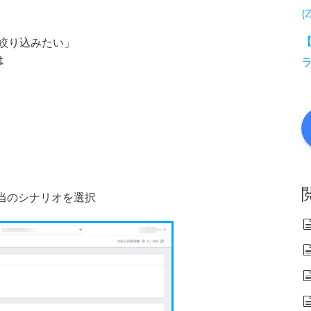
(
【
け絞り込みたい」
は
 該当のシナリオを選択