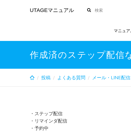
Skip
UTAGEマニュアル
to
main
content
マニュア
作成済のステップ配信な
投稿
よくある質問
メール・LINE配信
・ステップ配信
・リマインダ配信
・予約中