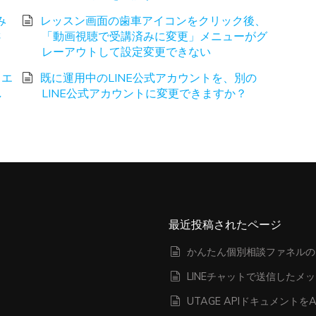
み
レッスン画面の歯車アイコンをクリック後、
さ
「動画視聴で受講済みに変更」メニューがグ
レーアウトして設定変更できない
、エ
既に運用中のLINE公式アカウントを、別の
し
LINE公式アカウントに変更できますか？
最近投稿されたページ
かんたん個別相談ファネルの
LINEチャットで送信したメ
UTAGE APIドキュメン