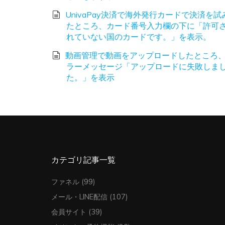
UnivaPay決済で海外発行カードで決済を試
たところ、カード番号入力欄の下に「許可
れていない国のカードです。」を表示。
動画管理で動画をアップロードしたところ
ラーメッセージ「アップロードに失敗しま
た。」を表示
カテゴリ記事一覧
ファネル
(99)
メール・LINE配信
(107)
会員サイト
(39)