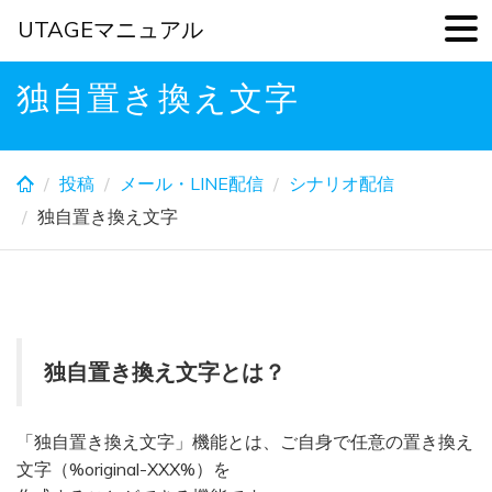
UTAGEマニュアル
Skip
独自置き換え文字
to
main
content
投稿
メール・LINE配信
シナリオ配信
独自置き換え文字
独自置き換え文字とは？
「独自置き換え文字」機能とは、ご自身で任意の置き換え
文字（%original-XXX%）を