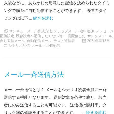
入後などに、あらかじめ用意した配信を決められたタイミ
ングで順番に自動配信することができます。 送信のタイ
ミングは以下 …
続きを読む
サンキューメール作成方法
,
ステップメール 途中追加
,
メッセージ
配信設定
,
既存読者へ配信したくない時
,
一度配信した
,
サンクスメール
,
自動返信メール
,
自動配信メール
,
テスト送信者
2021年6月3日
シナリオ配信
,
メール・LINE配信
メール一斉送信方法
メール一斉送信とは？ メールをシナリオ読者全員に一斉
送信する機能となります。 送信対象を条件で絞り、該当
者にのみ送信することも可能です。 送信後は開封率、ク
リック率の確認をすることができます。 …
続きを読む