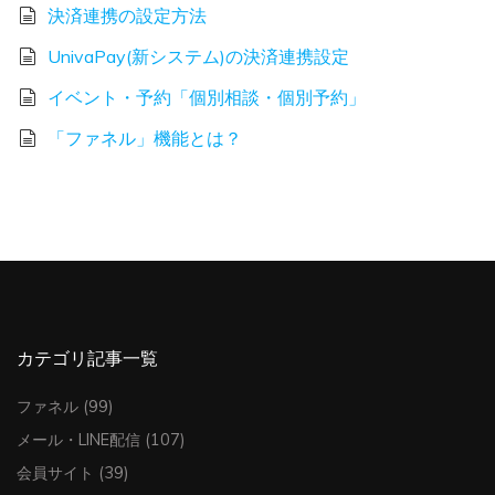
決済連携の設定方法
UnivaPay(新システム)の決済連携設定
イベント・予約「個別相談・個別予約」
「ファネル」機能とは？
カテゴリ記事一覧
ファネル
(99)
メール・LINE配信
(107)
会員サイト
(39)