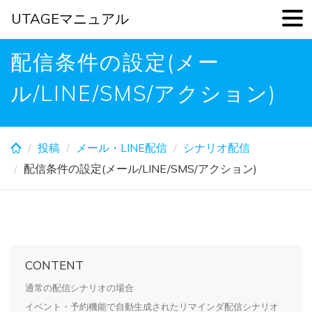
UTAGEマニュアル
Skip
配信条件の設定(メー
to
main
ル/LINE/SMS/アクション)
content
投稿
メール・LINE配信
シナリオ配信
配信条件の設定(メール/LINE/SMS/アクション)
CONTENT
通常の配信シナリオの場合
イベント・予約機能で自動生成されたリマインダ配信シナリオ