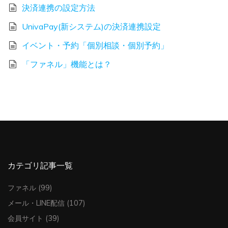
決済連携の設定方法
UnivaPay(新システム)の決済連携設定
イベント・予約「個別相談・個別予約」
「ファネル」機能とは？
カテゴリ記事一覧
ファネル
(99)
メール・LINE配信
(107)
会員サイト
(39)