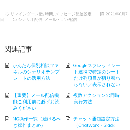
リマインダー
,
相対時間
,
メッセージ配信設定
2021年6月7
日
シナリオ配信
,
メール・LINE配信
関連記事
かんたん個別相談ファ
Googleスプレッドシー
ネルのシナリオテンプ
ト連携で特定のシート
レートの活用方法
だけ列項目が切り替わ
らない／表示されない
【重要】メール配信機
複数アクションの同時
能ご利用前に必ずお読
実行方法
みください
NG操作一覧（避けるべ
チャット通知設定方法
き操作まとめ）
（Chatwork・Slack・