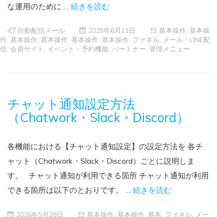
な運用のために …
続きを読む
自動配信メール
2025年6月11日
基本操作
,
基本操
作
,
基本操作
,
基本操作
,
基本操作
,
基本操作
,
ファネル
,
メール・LINE配
信
,
会員サイト
,
イベント・予約機能
,
パートナー
,
管理メニュー
チャット通知設定方法
（Chatwork・Slack・Discord）
各機能における【チャット通知設定】の設定方法を 各チ
ャット（Chatwork・Slack・Discord）ごとに説明しま
す。 チャット通知が利用できる箇所 チャット通知が利用
できる箇所は以下のとおりです。 …
続きを読む
2026年5月28日
基本操作
,
基本操作
,
基本
,
ファネル
,
メー