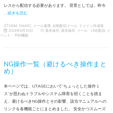
レスから配信する必要があります。 背景としては、昨今
…
続きを読む
DKIM
,
DMARC
,
メール連携
,
自動配信メール
,
ドメイン作成後
2024年8月15日
基本操作
,
基本操作
,
メール・LINE配信
,
イ
ベント・予約機能
NG操作一覧（避けるべき操作まと
め）
本ページでは、UTAGEにおいて“ちょっとした操作ミ
ス”が思わぬトラブルやシステム障害を招くことを踏ま
え、避けるべきNG操作とその影響、該当マニュアルへの
リンクを各機能ごとにまとめました。 安全かつスムーズ