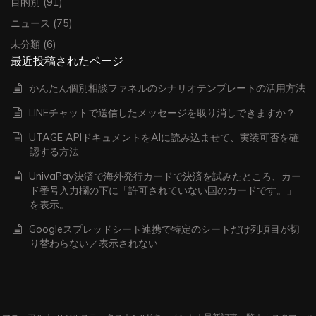
目的別
(91)
ニュース
(75)
未分類
(6)
最近投稿されたページ
かんたん個別相談ファネルのシナリオテンプレートの活用方法
LINEチャットで送信したメッセージを取り消しできますか？
UTAGE APIドキュメントをAIに読み込ませて、実装可否を確
認する方法
UnivaPay決済で海外発行カードで決済を試みたところ、カー
ド番号入力欄の下に「許可されていない国のカードです。」
を表示。
Googleスプレッドシート連携で特定のシートだけ列項目が切
り替わらない／表示されない