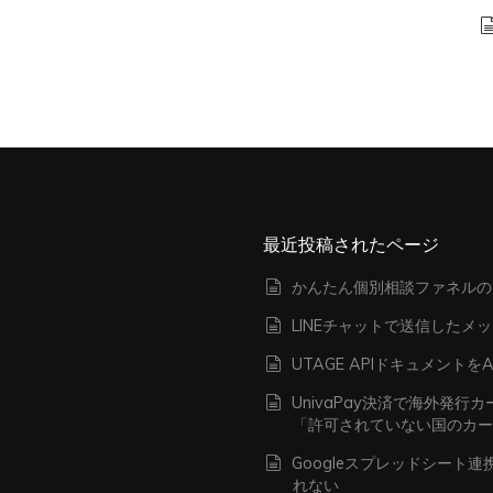
最近投稿されたページ
かんたん個別相談ファネルの
LINEチャットで送信したメ
UTAGE APIドキュメン
UnivaPay決済で海外発
「許可されていない国のカ
Googleスプレッドシート
れない