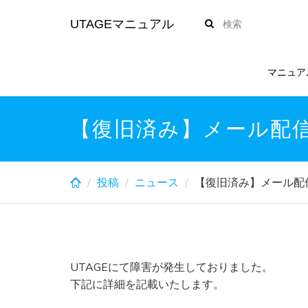
Skip
UTAGEマニュアル
to
main
content
マニュア
【復旧済み】メール配
投稿
ニュース
【復旧済み】メール配
UTAGEにて障害が発生しておりました。
下記に詳細を記載いたします。