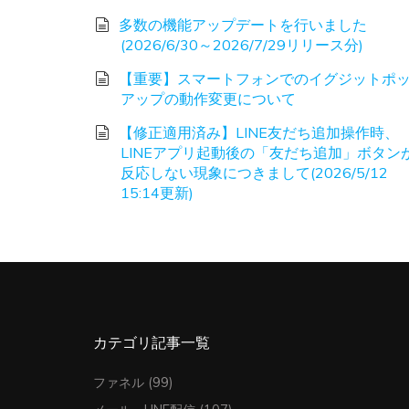
多数の機能アップデートを行いました
(2026/6/30～2026/7/29リリース分)
【重要】スマートフォンでのイグジットポ
アップの動作変更について
【修正適用済み】LINE友だち追加操作時、
LINEアプリ起動後の「友だち追加」ボタン
反応しない現象につきまして(2026/5/12
15:14更新)
カテゴリ記事一覧
ファネル
(99)