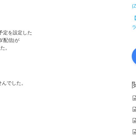
(
【
に配信予定を設定した
ダ配信)が
した。
せんでした。