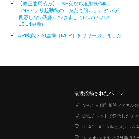
【修正適用済み】LINE友だち追加操作時、
LINEアプリ起動後の「友だち追加」ボタンが
反応しない現象につきまして(2026/5/12
15:14更新)
API機能・AI連携（MCP）をリリースしました
最近投稿されたページ
かんたん個別相談ファネルの
LINEチャットで送信したメ
UTAGE APIドキュメン
UnivaPay決済で海外発