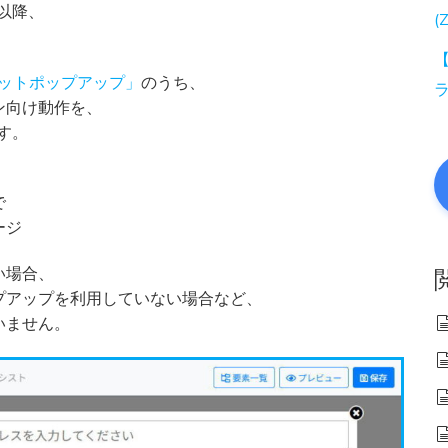
日以降、
(
【
ットポップアップ」
のうち、
ン向け動作を、
す。
で
ージ
い場合、
プアップを利用していない場合など、
いません。