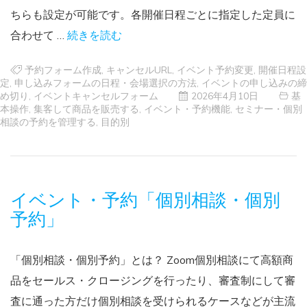
ちらも設定が可能です。各開催日程ごとに指定した定員に
合わせて …
続きを読む
予約フォーム作成
,
キャンセルURL
,
イベント予約変更
,
開催日程設
定
,
申し込みフォームの日程・会場選択の方法
,
イベントの申し込みの締
め切り
,
イベントキャンセルフォーム
2026年4月10日
基
本操作
,
集客して商品を販売する
,
イベント・予約機能
,
セミナー・個別
相談の予約を管理する
,
目的別
イベント・予約「個別相談・個別
予約」
「個別相談・個別予約」とは？ Zoom個別相談にて高額商
品をセールス・クロージングを行ったり、審査制にして審
査に通った方だけ個別相談を受けられるケースなどが主流