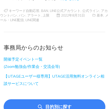
キーワード自動応答
,
BAN
,
LINE公式アカウント
,
公式ライン
,
アカ
ウントバン
,
バン
,
アラート
,
上限
2022年8月31日
基本
,
メ
ール・LINE配信
,
LINE関連
事務局からのお知らせ
開催予定イベント一覧
(Zoom勉強会/作業会・交流会等)
【UTAGEユーザー様専用】UTAGE活用無料オンライン相
談サービスについて
目的別に探す