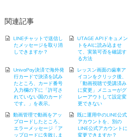
関連記事
LINEチャットで送信し
UTAGE APIドキュメン
たメッセージを取り消
トをAIに読み込ませ
しできますか？
て、実装可否を確認す
る方法
UnivaPay決済で海外発
レッスン画面の歯車ア
行カードで決済を試み
イコンをクリック後、
たところ、カード番号
「動画視聴で受講済み
入力欄の下に「許可さ
に変更」メニューがグ
れていない国のカード
レーアウトして設定変
です。」を表示。
更できない
動画管理で動画をアッ
既に運用中のLINE公式
プロードしたところ、
アカウントを、別の
エラーメッセージ「ア
LINE公式アカウントに
ップロードに失敗しま
変更できますか？