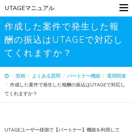
UTAGEマニュアル
Skip
作成した案件で発生した報
to
main
酬の振込はUTAGEで対応し
content
てくれますか？
投稿
よくある質問
パートナー機能
運用関連
作成した案件で発生した報酬の振込はUTAGEで対応し
てくれますか？
UTAGEユーザー様側で【パートナー】機能を利用して