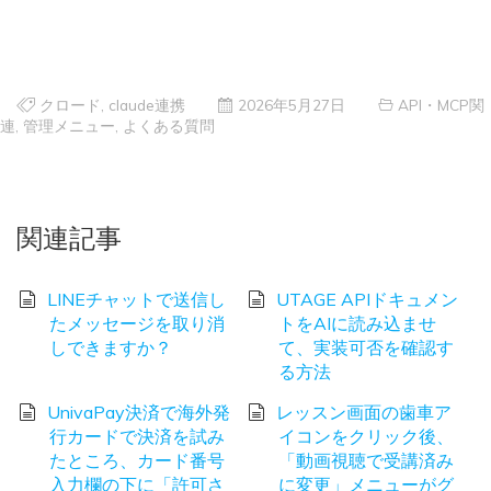
クロード
,
claude連携
2026年5月27日
API・MCP関
連
,
管理メニュー
,
よくある質問
関連記事
LINEチャットで送信し
UTAGE APIドキュメン
たメッセージを取り消
トをAIに読み込ませ
しできますか？
て、実装可否を確認す
る方法
UnivaPay決済で海外発
レッスン画面の歯車ア
行カードで決済を試み
イコンをクリック後、
たところ、カード番号
「動画視聴で受講済み
入力欄の下に「許可さ
に変更」メニューがグ