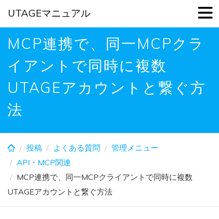
UTAGEマニュアル
Skip
MCP連携で、同一MCPクラ
to
main
イアントで同時に複数
content
UTAGEアカウントと繋ぐ方
法
投稿
よくある質問
管理メニュー
API・MCP関連
MCP連携で、同一MCPクライアントで同時に複数
UTAGEアカウントと繋ぐ方法